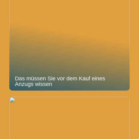
Das müssen Sie vor dem Kauf eines
Anzugs wissen