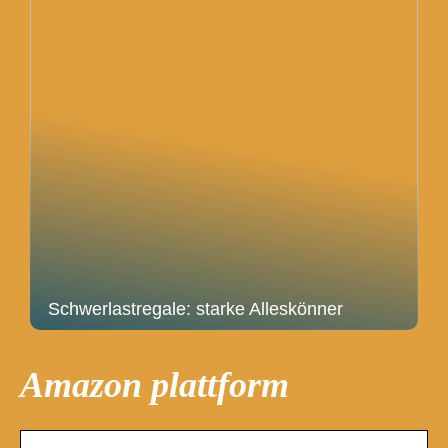
Schwerlastregale: starke Alleskönner
Amazon plattform