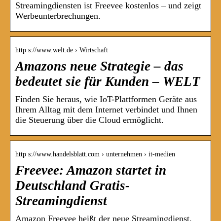
Streamingdiensten ist Freevee kostenlos – und zeigt
Werbeunterbrechungen.
http s://www.welt.de › Wirtschaft
Amazons neue Strategie – das
bedeutet sie für Kunden – WELT
Finden Sie heraus, wie IoT-Plattformen Geräte aus
Ihrem Alltag mit dem Internet verbindet und Ihnen
die Steuerung über die Cloud ermöglicht.
http s://www.handelsblatt.com › unternehmen › it-medien
Freevee: Amazon startet in
Deutschland Gratis-
Streamingdienst
Amazon Freevee heißt der neue Streamingdienst.