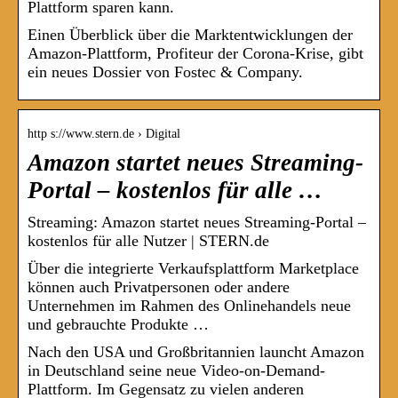
Plattform sparen kann.
Einen Überblick über die Marktentwicklungen der
Amazon-Plattform, Profiteur der Corona-Krise, gibt
ein neues Dossier von Fostec & Company.
http s://www.stern.de › Digital
Amazon startet neues Streaming-
Portal – kostenlos für alle …
Streaming: Amazon startet neues Streaming-Portal –
kostenlos für alle Nutzer | STERN.de
Über die integrierte Verkaufsplattform Marketplace
können auch Privatpersonen oder andere
Unternehmen im Rahmen des Onlinehandels neue
und gebrauchte Produkte …
Nach den USA und Großbritannien launcht Amazon
in Deutschland seine neue Video-on-Demand-
Plattform. Im Gegensatz zu vielen anderen