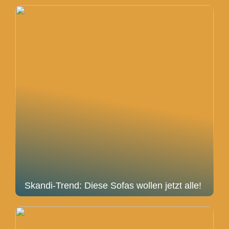
Skandi-Trend: Diese Sofas wollen jetzt alle!