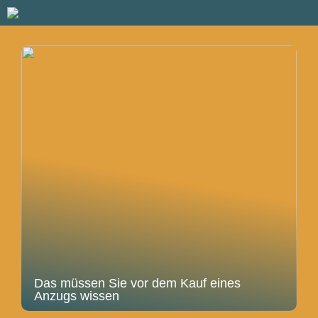
Das müssen Sie vor dem Kauf eines
Anzugs wissen