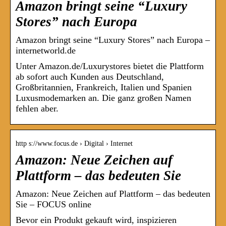
Amazon bringt seine “Luxury
Stores” nach Europa
Amazon bringt seine “Luxury Stores” nach Europa –
internetworld.de
Unter Amazon.de/Luxurystores bietet die Plattform
ab sofort auch Kunden aus Deutschland,
Großbritannien, Frankreich, Italien und Spanien
Luxusmodemarken an. Die ganz großen Namen
fehlen aber.
http s://www.focus.de › Digital › Internet
Amazon: Neue Zeichen auf
Plattform – das bedeuten Sie
Amazon: Neue Zeichen auf Plattform – das bedeuten
Sie – FOCUS online
Bevor ein Produkt gekauft wird, inspizieren