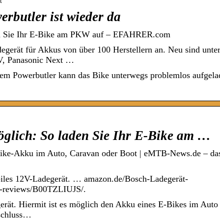
t
rbutler ist wieder da
en Sie Ihr E-Bike am PKW auf – EFAHRER.com
egerät für Akkus von über 100 Herstellern an. Neu sind unte
V, Panasonic Next …
em Powerbutler kann das Bike unterwegs problemlos aufgela
glich: So laden Sie Ihr E-Bike am …
Bike-Akku im Auto, Caravan oder Boot | eMTB-News.de – da
biles 12V-Ladegerät. … amazon.de/Bosch-Ladegerät-
t-reviews/B00TZLIUJS/.
erät. Hiermit ist es möglich den Akku eines E-Bikes im Auto
schluss…