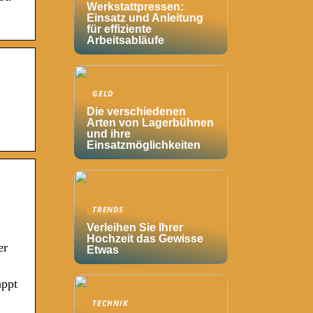
Werkstattpressen:
Einsatz und Anleitung
für effiziente
Arbeitsabläufe
GELD
Die verschiedenen
Arten von Lagerbühnen
und ihre
Einsatzmöglichkeiten
TRENDS
Verleihen Sie Ihrer
Hochzeit das Gewisse
er
Etwas
appt
TECHNIK