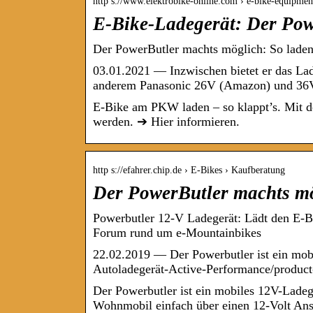
http s://www.elektrobike-online.com › e-bike-equipmen
E-Bike-Ladegerät: Der Powe
Der PowerButler machts möglich: So lad
03.01.2021 — Inzwischen bietet er das Lad
anderem Panasonic 26V (Amazon) und 36
E-Bike am PKW laden – so klappt’s. Mit d
werden. ➔ Hier informieren.
http s://efahrer.chip.de › E-Bikes › Kaufberatung
Der PowerButler machts mö
Powerbutler 12-V Ladegerät: Lädt den E-
Forum rund um e-Mountainbikes
22.02.2019 — Der Powerbutler ist ein mo
Autoladegerät-Active-Performance/produc
Der Powerbutler ist ein mobiles 12V-Ladeg
Wohnmobil einfach über einen 12-Volt An