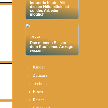
Industrie heute: Mit
diesen Hilfsmitteln ist
solides Arbeiten
möglich
MODE
Das müssen Sie vor
dem Kauf eines Anzugs
wissen
Kinder
Zuhause
Technik
Essen
Reisen