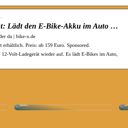
b…
t: Lädt den E-Bike-Akku im Auto …
er da | bike-x.de
 erhältlich. Preis: ab 159 Euro. Sponsored.
 12-Volt-Ladegerät wieder auf. Es lädt E-Bikes im Auto,
Skandi-Trend: Diese Sofas wollen jetzt
alle!
S