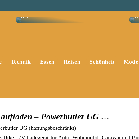
Skandi-Trend: Diese Sofas wollen jetzt
alle!
S
e
Technik
Essen
Reisen
Schönheit
Mode
s aufladen – Powerbutler UG …
erbutler UG (haftungsbeschränkt)
 E-Bike 12V-Ladegerät für Auto, Wohnmobil, Caravan und Bo