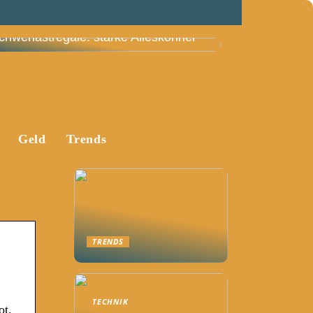
chwerlastregale: starke Alleskönner
Geld
Trends
TRENDS
TECHNIK
ot.