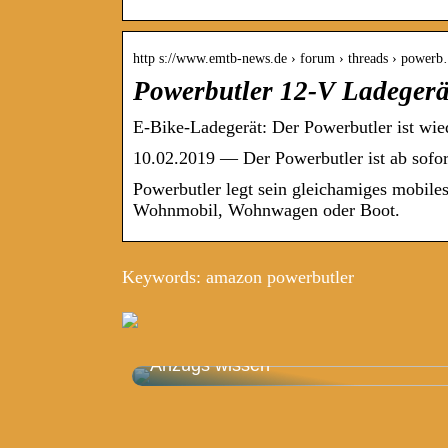
http s://www.emtb-news.de › forum › threads › power
Powerbutler 12-V Ladegerä
E-Bike-Ladegerät: Der Powerbutler ist wied
10.02.2019 — Der Powerbutler ist ab sofort
Powerbutler legt sein gleichamiges mobiles
Wohnmobil, Wohnwagen oder Boot.
Keywords: amazon powerbutler
Das müssen Sie vor dem Kauf eines
Anzugs wissen