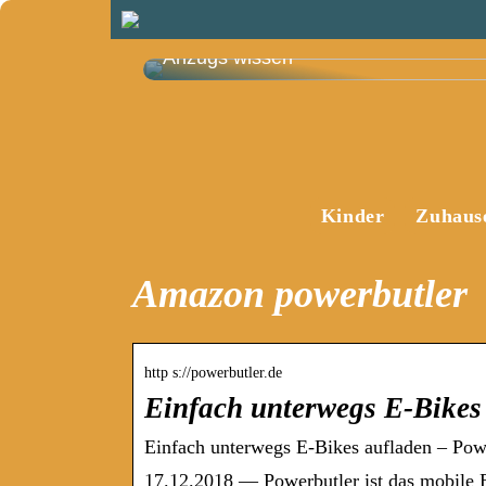
Das müssen Sie vor dem Kauf eines
Anzugs wissen
Kinder
Zuhaus
Amazon powerbutler
http s://powerbutler.de
Einfach unterwegs E-Bike
Einfach unterwegs E-Bikes aufladen – Pow
17.12.2018 — Powerbutler ist das mobile