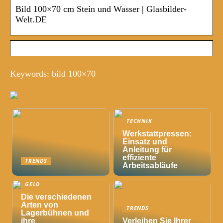
Bild 100×70 cm Stein und Wasser | Glasbilder-
Welt.DE
Keywords: bild 100×70
TECHNIK
Werkstattpressen:
Einsatz und
Anleitung für
effiziente
TRENDS
Arbeitsabläufe
GELD
Die verschiedenen
Arten von
TRENDS
Lagerbühnen und
ihre
Verleihen Sie Ihrer