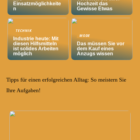
Einsatzmöglichkeite
Hochzeit das
n
Gewisse Etwas
TECHNIK
MODE
Industrie heute: Mit
diesen Hilfsmitteln
Das müssen Sie vor
ist solides Arbeiten
dem Kauf eines
möglich
Anzugs wissen
Tipps für einen erfolgreichen Alltag: So meistern Sie
Ihre Aufgaben!