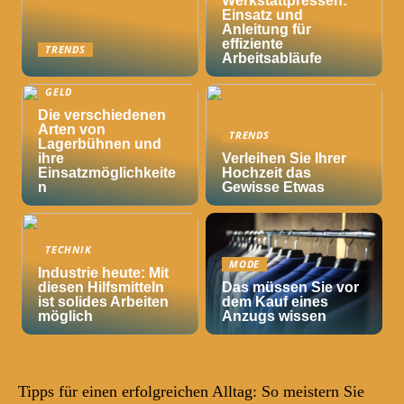
Werkstattpressen:
Einsatz und
Anleitung für
effiziente
TRENDS
Arbeitsabläufe
GELD
Die verschiedenen
Arten von
TRENDS
Lagerbühnen und
ihre
Verleihen Sie Ihrer
Einsatzmöglichkeite
Hochzeit das
n
Gewisse Etwas
TECHNIK
MODE
Industrie heute: Mit
diesen Hilfsmitteln
Das müssen Sie vor
ist solides Arbeiten
dem Kauf eines
möglich
Anzugs wissen
Tipps für einen erfolgreichen Alltag: So meistern Sie