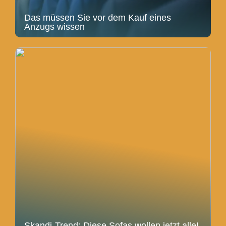
Das müssen Sie vor dem Kauf eines
Anzugs wissen
Skandi-Trend: Diese Sofas wollen jetzt alle!