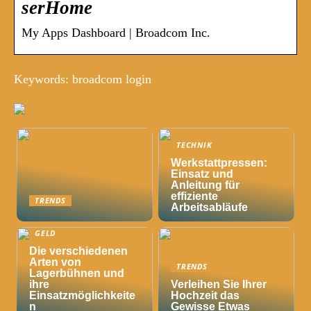
serHome
My Apps Dashboard | Broadcom Inc.
Keywords: broadcom login
TECHNIK
Werkstattpressen:
Einsatz und
Anleitung für
effiziente
TRENDS
Arbeitsabläufe
GELD
Die verschiedenen
Arten von
TRENDS
Lagerbühnen und
ihre
Verleihen Sie Ihrer
Einsatzmöglichkeite
Hochzeit das
n
Gewisse Etwas