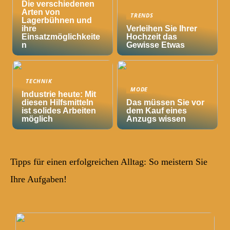
Die verschiedenen
Arten von
TRENDS
Lagerbühnen und
ihre
Verleihen Sie Ihrer
Einsatzmöglichkeite
Hochzeit das
n
Gewisse Etwas
TECHNIK
MODE
Industrie heute: Mit
diesen Hilfsmitteln
Das müssen Sie vor
ist solides Arbeiten
dem Kauf eines
möglich
Anzugs wissen
Tipps für einen erfolgreichen Alltag: So meistern Sie
Ihre Aufgaben!