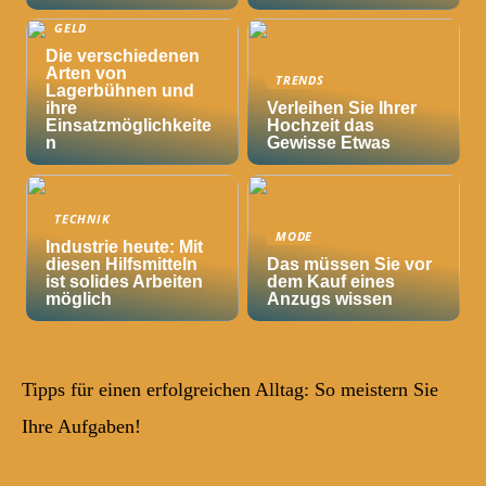
GELD
Die verschiedenen
Arten von
TRENDS
Lagerbühnen und
ihre
Verleihen Sie Ihrer
Einsatzmöglichkeite
Hochzeit das
n
Gewisse Etwas
TECHNIK
MODE
Industrie heute: Mit
diesen Hilfsmitteln
Das müssen Sie vor
ist solides Arbeiten
dem Kauf eines
möglich
Anzugs wissen
Tipps für einen erfolgreichen Alltag: So meistern Sie
Ihre Aufgaben!