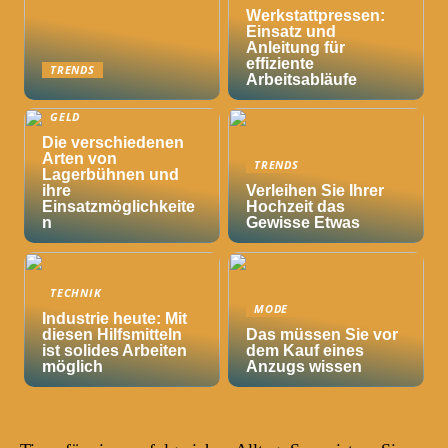
Werkstattpressen:
Einsatz und
Anleitung für
effiziente
TRENDS
Arbeitsabläufe
GELD
Die verschiedenen
Arten von
TRENDS
Lagerbühnen und
ihre
Verleihen Sie Ihrer
Einsatzmöglichkeite
Hochzeit das
n
Gewisse Etwas
TECHNIK
MODE
Industrie heute: Mit
diesen Hilfsmitteln
Das müssen Sie vor
ist solides Arbeiten
dem Kauf eines
möglich
Anzugs wissen