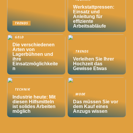
Werkstattpressen:
Einsatz und
Anleitung für
effiziente
TRENDS
Arbeitsabläufe
GELD
Die verschiedenen
Arten von
TRENDS
Lagerbühnen und
ihre
Verleihen Sie Ihrer
Einsatzmöglichkeite
Hochzeit das
n
Gewisse Etwas
TECHNIK
MODE
Industrie heute: Mit
diesen Hilfsmitteln
Das müssen Sie vor
ist solides Arbeiten
dem Kauf eines
möglich
Anzugs wissen