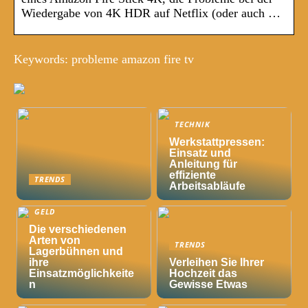
Wiedergabe von 4K HDR auf Netflix (oder auch …
Keywords: probleme amazon fire tv
TECHNIK
Werkstattpressen:
Einsatz und
Anleitung für
effiziente
TRENDS
Arbeitsabläufe
GELD
Die verschiedenen
Arten von
TRENDS
Lagerbühnen und
ihre
Verleihen Sie Ihrer
Einsatzmöglichkeite
Hochzeit das
n
Gewisse Etwas