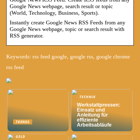
Google News webpage, search result or topic
(World, Technology, Business, Sports).
Instantly create Google News RSS Feeds from any
Google News webpage, topic or search result with
RSS generator.
Keywords: rss feed google, google rss, google chrome
rss feed
TECHNIK
Werkstattpressen:
Einsatz und
Anleitung für
effiziente
TRENDS
Arbeitsabläufe
GELD