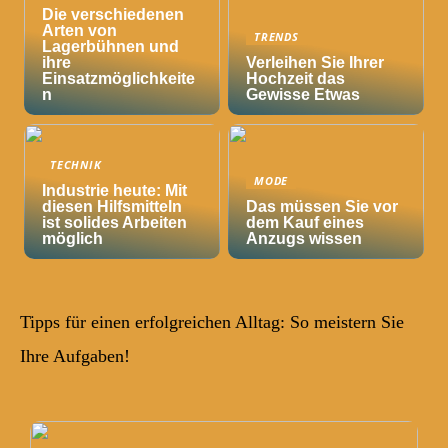
Die verschiedenen
Arten von
TRENDS
Lagerbühnen und
ihre
Verleihen Sie Ihrer
Einsatzmöglichkeite
Hochzeit das
n
Gewisse Etwas
TECHNIK
MODE
Industrie heute: Mit
diesen Hilfsmitteln
Das müssen Sie vor
ist solides Arbeiten
dem Kauf eines
möglich
Anzugs wissen
Tipps für einen erfolgreichen Alltag: So meistern Sie
Ihre Aufgaben!