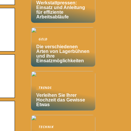
Werkstattpressen:
Einsatz und Anleitung
für effiziente
Arbeitsabläufe
GELD
Die verschiedenen
Arten von Lagerbühnen
und ihre
Einsatzmöglichkeiten
TRENDS
Verleihen Sie Ihrer
Hochzeit das Gewisse
Etwas
TECHNIK