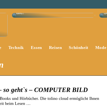
Skandi-Trend: Diese Sofas wollen jetzt
alle!
S
e
Technik
Essen
Reisen
Schönheit
Mode
n
n – so geht`s – COMPUTER BILD
 eBooks und Hörbücher. Die tolino cloud ermöglicht Ihnen
rheit beim Lesen …