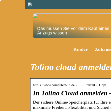
Das müssen Sie vor dem Kauf eines
Anzugs wissen
Kinder
Zuhaus
Tolino cloud anmelde
http s://www.computerbild.de › … › Freizeit › Tipps
In Tolino Cloud anmelde
Der sichere Online-Speicherplatz für Ihre
maximale Freiheit, Flexibilität und Siche