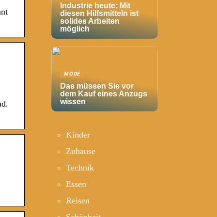
Industrie heute: Mit
nnt
diesen Hilfsmitteln ist
solides Arbeiten
möglich
MODE
Das müssen Sie vor
dem Kauf eines Anzugs
wissen
ud.
Kinder
Zuhause
Technik
Essen
Reisen