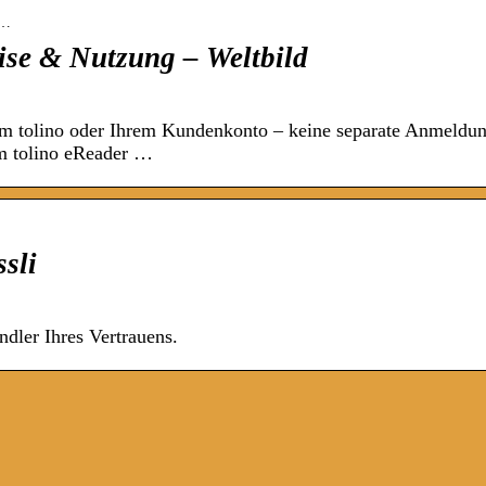
f…
ise & Nutzung – Weltbild
m tolino oder Ihrem Kundenkonto – keine separate Anmeldu
em tolino eReader …
ssli
ndler Ihres Vertrauens.
Skandi-Trend: Diese Sofas wollen jetzt