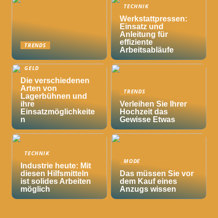
TECHNIK
Werkstattpressen:
Einsatz und
Anleitung für
effiziente
TRENDS
Arbeitsabläufe
GELD
Die verschiedenen
Arten von
TRENDS
Lagerbühnen und
ihre
Verleihen Sie Ihrer
Einsatzmöglichkeite
Hochzeit das
n
Gewisse Etwas
TECHNIK
MODE
Industrie heute: Mit
diesen Hilfsmitteln
Das müssen Sie vor
ist solides Arbeiten
dem Kauf eines
möglich
Anzugs wissen