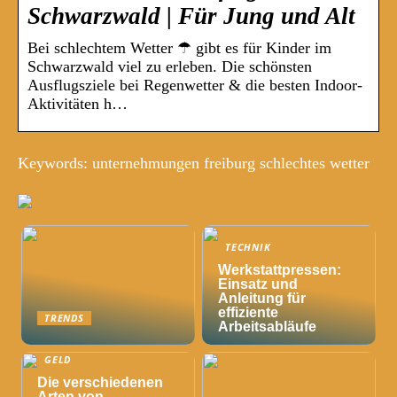
Schwarzwald | Für Jung und Alt
Bei schlechtem Wetter ☂ gibt es für Kinder im
Schwarzwald viel zu erleben. Die schönsten
Ausflugsziele bei Regenwetter & die besten Indoor-
Aktivitäten h…
Keywords: unternehmungen freiburg schlechtes wetter
TECHNIK
Werkstattpressen:
Einsatz und
Anleitung für
effiziente
TRENDS
Arbeitsabläufe
GELD
Die verschiedenen
Arten von