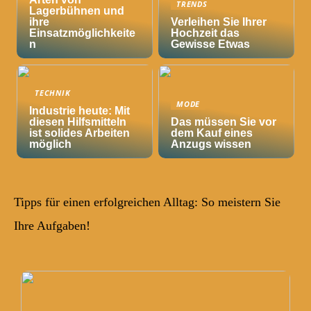
TRENDS
Lagerbühnen und
ihre
Verleihen Sie Ihrer
Einsatzmöglichkeite
Hochzeit das
n
Gewisse Etwas
TECHNIK
MODE
Industrie heute: Mit
diesen Hilfsmitteln
Das müssen Sie vor
ist solides Arbeiten
dem Kauf eines
möglich
Anzugs wissen
Tipps für einen erfolgreichen Alltag: So meistern Sie
Ihre Aufgaben!