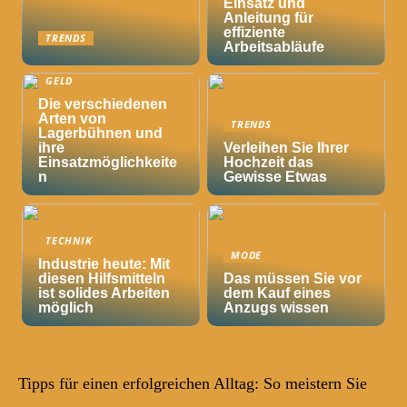
Einsatz und
Anleitung für
effiziente
TRENDS
Arbeitsabläufe
GELD
Die verschiedenen
Arten von
TRENDS
Lagerbühnen und
ihre
Verleihen Sie Ihrer
Einsatzmöglichkeite
Hochzeit das
n
Gewisse Etwas
TECHNIK
MODE
Industrie heute: Mit
diesen Hilfsmitteln
Das müssen Sie vor
ist solides Arbeiten
dem Kauf eines
möglich
Anzugs wissen
Tipps für einen erfolgreichen Alltag: So meistern Sie