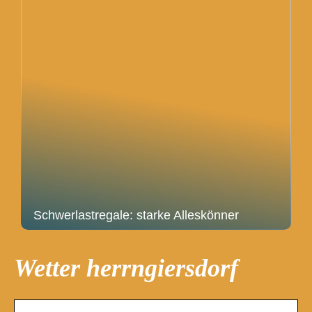
Schwerlastregale: starke Alleskönner
Wetter herrngiersdorf