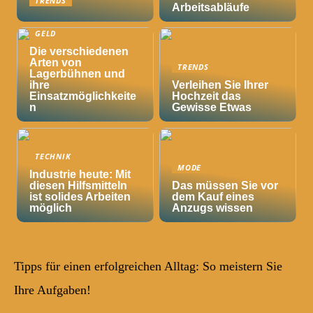
TRENDS
Arbeitsabläufe
GELD
Die verschiedenen
Arten von
TRENDS
Lagerbühnen und
ihre
Verleihen Sie Ihrer
Einsatzmöglichkeite
Hochzeit das
n
Gewisse Etwas
TECHNIK
MODE
Industrie heute: Mit
diesen Hilfsmitteln
Das müssen Sie vor
ist solides Arbeiten
dem Kauf eines
möglich
Anzugs wissen
Tipps für einen erfolgreichen Alltag: So meistern Sie
Ihre Aufgaben!