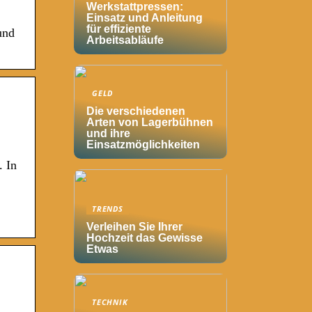
Werkstattpressen:
Einsatz und Anleitung
für effiziente
und
Arbeitsabläufe
GELD
Die verschiedenen
Arten von Lagerbühnen
und ihre
Einsatzmöglichkeiten
. In
TRENDS
Verleihen Sie Ihrer
Hochzeit das Gewisse
Etwas
TECHNIK