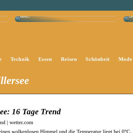
Skandi-Trend: Diese Sofas wollen jetzt
alle!
S
e
Technik
Essen
Reisen
Schönheit
Mode
llersee
see: 16 Tage Trend
end | wetter.com
s einen wolkenlosen Himmel und die Temperatur liegt bei 0°C.