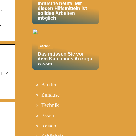
Industrie heute: Mit
diesen Hilfsmitteln ist
s
solides Arbeiten
möglich
–
MODE
Das müssen Sie vor
dem Kauf eines Anzugs
wissen
l 14
Kinder
Zuhause
Technik
Essen
Reisen