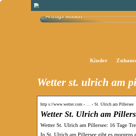
Das müssen Sie vor dem Kauf eines
Anzugs wissen
Kinder
Zuhaus
Wetter st. ulrich am pi
http s://www.wetter.com › … › St. Ulrich am Pillersee
Wetter St. Ulrich am Piller
Wetter St. Ulrich am Pillersee: 16 Tage Tr
In St. Ulrich am Pillersee gibt es morgen